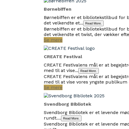
Børnebiffen
Børnebiffen er et bibliotekstilbud for 
det velkendte et...
Read More.
Børnebiffen er et bibliotekstilbud for 
det velkendte et twist, der vækker ef
Se mere
CREATE Festival
CREATE Festivalens mål er at begejstr
med til at vise...
Read More.
CREATE Festivalens mål er at begejstr
med til at vise vores yngste publikum 
Se mere
Svendborg Bibliotek
Svendborg Bibliotek er et levende mød
rundt....
Read More.
Svendborg Bibliotek er et levende mød