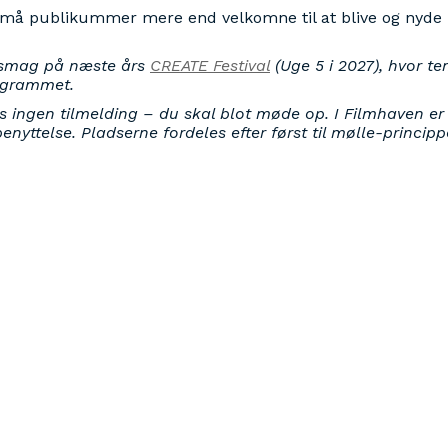
og små publikummer mere end velkomne til at blive og ny
orsmag på næste års
CREATE Festival
(Uge 5 i 2027), hvor te
ogrammet.
s ingen tilmelding – du skal blot møde op. I Filmhaven er
nyttelse. Pladserne fordeles efter først til mølle-principp