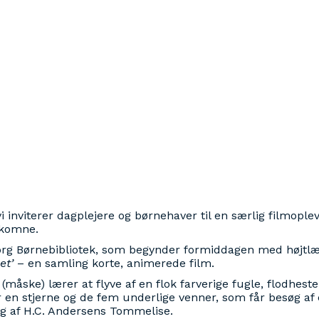
nviterer dagplejere og børnehaver til en særlig filmoplev
lkomne.
rg Børnebibliotek, som begynder formiddagen med højtlæs
et’
– en samling korte, animerede film.
åske) lærer at flyve af en flok farverige fugle, flodheste
r en stjerne og de fem underlige venner, som får besøg af
g af H.C. Andersens Tommelise.