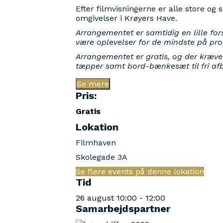
Efter filmvisningerne er alle store 
omgivelser i Krøyers Have.
Arrangementet er samtidig en lille f
være oplevelser for de mindste på pr
Arrangementet er gratis, og der kræve
tæpper samt bord-bænkesæt til fri afbe
Se mere
Pris:
Gratis
Lokation
Filmhaven
Skolegade 3A
Se flere events på denne lokation
Tid
26 august
10:00
-
12:00
Samarbejdspartner