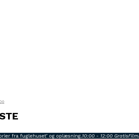
:00
DSTE
rier fra fuglehuset’ og oplæsning.
10:00 - 12:00
Gratis
Fil